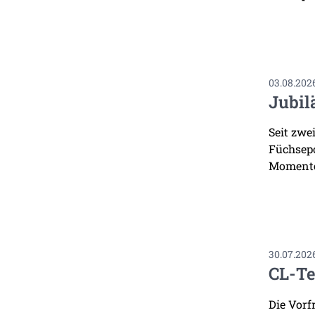
03.08.202
Jubil
Seit zwe
Füchsepo
Momente
30.07.202
CL-Te
Die Vorf