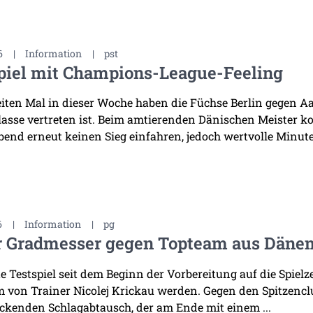
6
|
Information
|
pst
piel mit Champions-League-Feeling
ten Mal in dieser Woche haben die Füchse Berlin gegen Aal
asse vertreten ist. Beim amtierenden Dänischen Meister k
bend erneut keinen Sieg einfahren, jedoch wertvolle Minuten
6
|
Information
|
pg
r Gradmesser gegen Topteam aus Däne
te Testspiel seit dem Beginn der Vorbereitung auf die Spiel
 von Trainer Nicolej Krickau werden. Gegen den Spitzenclu
ckenden Schlagabtausch, der am Ende mit einem ...