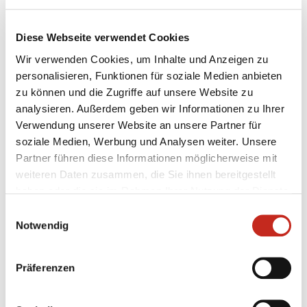
unsere zwei Weltmeister schonen konnten."
Diese Webseite verwendet Cookies
Hans Lindberg: „Es war ein schweres Spiel, weil man
nach so einer langen Pause von einem Monat nicht
Wir verwenden Cookies, um Inhalte und Anzeigen zu
weiß, wo man steht. Wir sind glücklich, dass wir die
personalisieren, Funktionen für soziale Medien anbieten
Kräfte auf mehrere Spieler verteilen konnten."
zu können und die Zugriffe auf unsere Website zu
analysieren. Außerdem geben wir Informationen zu Ihrer
Füchse Berlin - TUSEM Essen 30:23 (15:13)
Verwendung unserer Website an unsere Partner für
Füchse: Milosavljev (10 Paraden, 2 Siebenmeter), Genz
soziale Medien, Werbung und Analysen weiter. Unsere
(1 Parade), Ernst 1, Wiede 7, Lindberg 5/2, Michalczik 4,
Partner führen diese Informationen möglicherweise mit
Chrintz 1/1, Kopljar 2, Vujovic 4, Koch 1, Drux 5
weiteren Daten zusammen, die Sie ihnen bereitgestellt
haben oder die sie im Rahmen Ihrer Nutzung der Dienste
Essen: Bliß (2 Paraden), Diedrich (6 Paraden), Beyer 4,
gesammelt haben.
Einwilligungsauswahl
Becher 2, Ignatow 1, Szeczesny 4, Müller 3, Firnhaber 3,
Notwendig
Klingler 3/1, Zechel 3,
Präferenzen