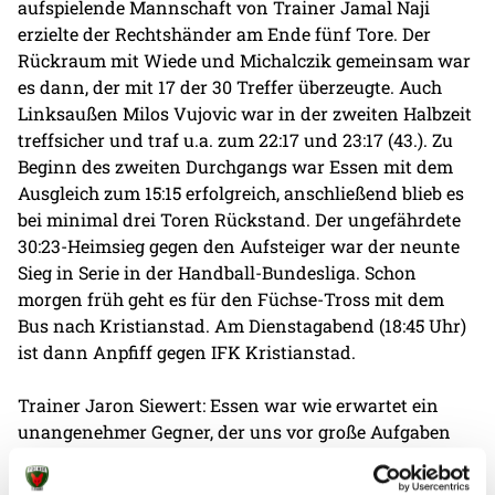
aufspielende Mannschaft von Trainer Jamal Naji
erzielte der Rechtshänder am Ende fünf Tore. Der
Rückraum mit Wiede und Michalczik gemeinsam war
es dann, der mit 17 der 30 Treffer überzeugte. Auch
Linksaußen Milos Vujovic war in der zweiten Halbzeit
treffsicher und traf u.a. zum 22:17 und 23:17 (43.). Zu
Beginn des zweiten Durchgangs war Essen mit dem
Ausgleich zum 15:15 erfolgreich, anschließend blieb es
bei minimal drei Toren Rückstand. Der ungefährdete
30:23-Heimsieg gegen den Aufsteiger war der neunte
Sieg in Serie in der Handball-Bundesliga. Schon
morgen früh geht es für den Füchse-Tross mit dem
Bus nach Kristianstad. Am Dienstagabend (18:45 Uhr)
ist dann Anpfiff gegen IFK Kristianstad.
Trainer Jaron Siewert: Essen war wie erwartet ein
unangenehmer Gegner, der uns vor große Aufgaben
gestellt hat. Wir mussten den Rhythmus erstmal
wieder finden. Ich bin sehr froh darüber, dass wir