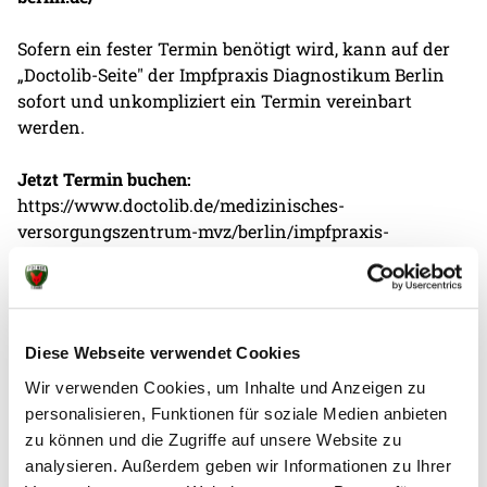
Sofern ein fester Termin benötigt wird, kann auf der
„Doctolib-Seite" der Impfpraxis Diagnostikum Berlin
sofort und unkompliziert ein Termin vereinbart
werden.
Jetzt Termin buchen:
https://www.doctolib.de/medizinisches-
versorgungszentrum-mvz/berlin/impfpraxis-
diagnostikum-berlin
Alle Personen über 12 Jahren, die über eine deutsche
gesetzliche oder private Krankenversicherung
Diese Webseite verwendet Cookies
verfügen, können geimpft werden. Zum Termin
müssen folgende Dinge mitgebracht werden:
Wir verwenden Cookies, um Inhalte und Anzeigen zu
personalisieren, Funktionen für soziale Medien anbieten
· Identifikationsnachweis (Personalausweis, Reisepass
zu können und die Zugriffe auf unsere Website zu
o.ä.)
analysieren. Außerdem geben wir Informationen zu Ihrer