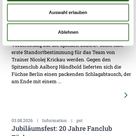
05.08.2026
|
Information
|
pg
Auswahl erlauben
Erster Gradmesser gegen Topteam aus
Dänemark
Ablehnen
Das vierte Testspiel seit dem Beginn der
Vorbereitung auf die Spielzeit 2026/27 sollte eine
erste Standortbestimmung für das Team von
Trainer Nicolej Krickau werden. Gegen den
Spitzenclub Aalborg Håndbold lieferten sich die
Füchse Berlin einen packenden Schlagabtausch, der
am Ende mit einem ...
03.08.2026
|
Information
|
pst
Jubiläumsfest: 20 Jahre Fanclub