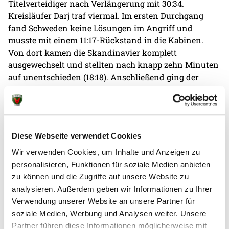
Titelverteidiger nach Verlängerung mit 30:34.
Kreisläufer Darj traf viermal. Im ersten Durchgang
fand Schweden keine Lösungen im Angriff und
musste mit einem 11:17-Rückstand in die Kabinen.
Von dort kamen die Skandinavier komplett
ausgewechselt und stellten nach knapp zehn Minuten
auf unentschieden (18:18). Anschließend ging der
Titelverteidiger zeitweise in Führung, ehe Frankreich
mit dem Schlusspfiff und einem direkt verwandelten
Freiwurf die Verlängerung herbeiführte. Hier waren es
wieder die Franzosen, die besser vorlegten und am
Diese Webseite verwendet Cookies
Ende die Nase vorne hatten.
Wir verwenden Cookies, um Inhalte und Anzeigen zu
personalisieren, Funktionen für soziale Medien anbieten
zu können und die Zugriffe auf unsere Website zu
analysieren. Außerdem geben wir Informationen zu Ihrer
Verwendung unserer Website an unsere Partner für
soziale Medien, Werbung und Analysen weiter. Unsere
Weitere News
Partner führen diese Informationen möglicherweise mit