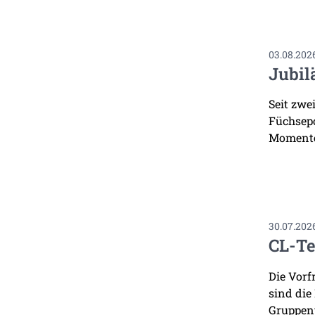
03.08.202
Jubil
Seit zwe
Füchsepo
Momente
30.07.202
CL-Te
Die Vorf
sind die
Gruppenp