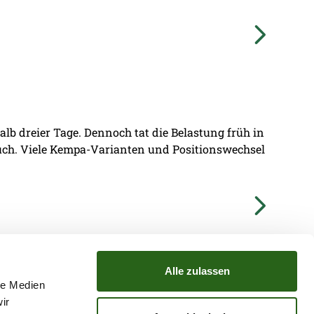
lb dreier Tage. Dennoch tat die Belastung früh in
ruch. Viele Kempa-Varianten und Positionswechsel
Alle zulassen
le Medien
ir
TZ
ATGB