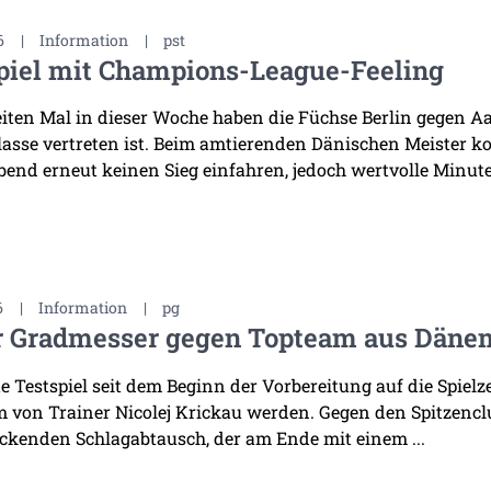
6
|
Information
|
pst
piel mit Champions-League-Feeling
ten Mal in dieser Woche haben die Füchse Berlin gegen Aal
asse vertreten ist. Beim amtierenden Dänischen Meister k
bend erneut keinen Sieg einfahren, jedoch wertvolle Minuten
6
|
Information
|
pg
r Gradmesser gegen Topteam aus Däne
te Testspiel seit dem Beginn der Vorbereitung auf die Spiel
 von Trainer Nicolej Krickau werden. Gegen den Spitzenclu
ckenden Schlagabtausch, der am Ende mit einem ...