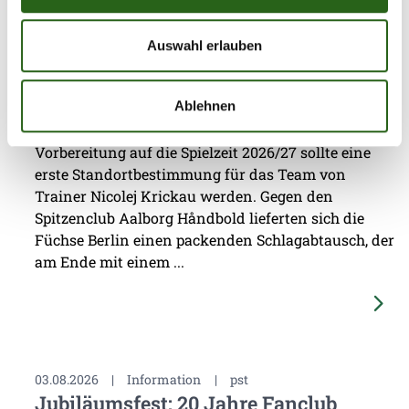
05.08.2026
|
Information
|
pg
Auswahl erlauben
Erster Gradmesser gegen Topteam aus
Dänemark
Ablehnen
Das vierte Testspiel seit dem Beginn der
Vorbereitung auf die Spielzeit 2026/27 sollte eine
erste Standortbestimmung für das Team von
Trainer Nicolej Krickau werden. Gegen den
Spitzenclub Aalborg Håndbold lieferten sich die
Füchse Berlin einen packenden Schlagabtausch, der
am Ende mit einem ...
03.08.2026
|
Information
|
pst
Jubiläumsfest: 20 Jahre Fanclub