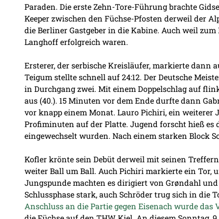
Paraden. Die erste Zehn-Tore-Führung brachte Gidsel, 
Keeper zwischen den Füchse-Pfosten derweil der Alp
die Berliner Gastgeber in die Kabine. Auch weil zu
Langhoff erfolgreich waren.
Ersterer, der serbische Kreisläufer, markierte dann 
Teigum stellte schnell auf 24:12. Der Deutsche Meist
in Durchgang zwei. Mit einem Doppelschlag auf flin
aus (40.). 15 Minuten vor dem Ende durfte dann Gabr
vor knapp einem Monat. Lauro Pichiri, ein weiterer 
Profiminuten auf der Platte. Jugend forscht hieß e
eingewechselt wurden. Nach einem starken Block Sc
Kofler krönte sein Debüt derweil mit seinen Treffern 
weiter Ball um Ball. Auch Pichiri markierte ein Tor, 
Jungspunde machten es dirigiert von Grøndahl und k
Schlussphase stark, auch Schröder trug sich in die T
Anschluss an die Partie gegen Eisenach wurde das Vi
die Füchse auf den THW Kiel. An diesem Sonntag, 9.