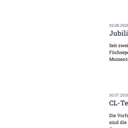
03.08.202
Jubil
Seit zwe
Füchsepo
Momente
30.07.202
CL-Te
Die Vorf
sind die