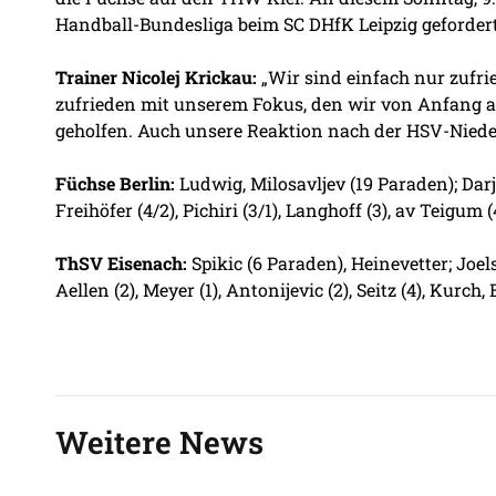
Handball-Bundesliga beim SC DHfK Leipzig gefordert.
Trainer Nicolej Krickau:
„Wir sind einfach nur zufr
zufrieden mit unserem Fokus, den wir von Anfang an 
geholfen. Auch unsere Reaktion nach der HSV-Niederl
Füchse Berlin:
Ludwig, Milosavljev (19 Paraden); Darj (
Freihöfer (4/2), Pichiri (3/1), Langhoff (3), av Teigum (
ThSV Eisenach:
Spikic (6 Paraden), Heinevetter; Joels
Aellen (2), Meyer (1), Antonijevic (2), Seitz (4), Kurch, 
Weitere News