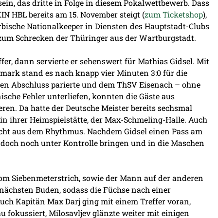
sein, das dritte in Folge in diesem Pokalwettbewerb. Dass
N HBL bereits am 15. November steigt (
zum Ticketshop
),
erbische Nationalkeeper in Diensten des Hauptstadt-Clubs
zum Schrecken der Thüringer aus der Wartburgstadt.
fer, dann servierte er sehenswert für Mathias Gidsel. Mit
mark stand es nach knapp vier Minuten 3:0 für die
hen Abschluss parierte und dem ThSV Eisenach – ohne
sche Fehler unterliefen, konnten die Gäste aus
eren. Da hatte der Deutsche Meister bereits sechsmal
in ihrer Heimspielstätte, der Max-Schmeling-Halle. Auch
icht aus dem Rhythmus. Nachdem Gidsel einen Pass am
l doch noch unter Kontrolle bringen und in die Maschen
om Siebenmeterstrich, sowie der Mann auf der anderen
nächsten Buden, sodass die Füchse nach einer
 Auch Kapitän Max Darj ging mit einem Treffer voran,
 fokussiert, Milosavljev glänzte weiter mit einigen