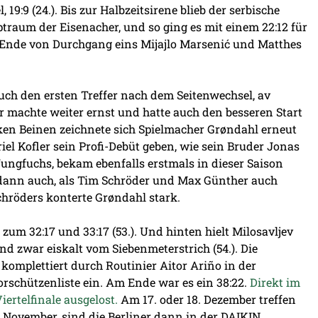
19:9 (24.). Bis zur Halbzeitsirene blieb der serbische
traum der Eisenacher, und so ging es mit einem 22:12 für
m Ende von Durchgang eins Mijajlo Marsenić und Matthes
auch den ersten Treffer nach dem Seitenwechsel, av
er machte weiter ernst und hatte auch den besseren Start
ken Beinen zeichnete sich Spielmacher Grøndahl erneut
iel Kofler sein Profi-Debüt geben, wie sein Bruder Jonas
Jungfuchs, bekam ebenfalls erstmals in dieser Saison
s dann auch, als Tim Schröder und Max Günther auch
hröders konterte Grøndahl stark.
zum 32:17 und 33:17 (53.). Und hinten hielt Milosavljev
und zwar eiskalt vom Siebenmeterstrich (54.). Die
omplettiert durch Routinier Aitor Ariño in der
orschützenliste ein. Am Ende war es ein 38:22.
Direkt im
ertelfinale ausgelost.
Am 17. oder 18. Dezember treffen
 November, sind die Berliner dann in der DAIKIN