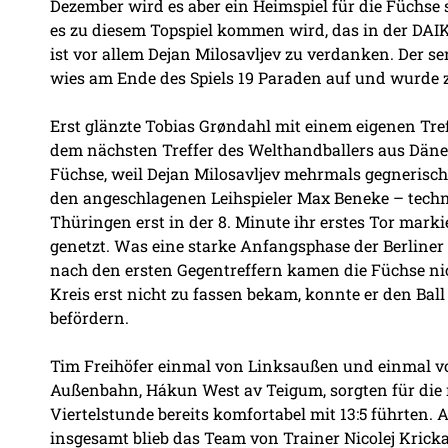
Dezember wird es aber ein Heimspiel für die Füchse 
es zu diesem Topspiel kommen wird, das in der DAIKI
ist vor allem Dejan Milosavljev zu verdanken. Der s
wies am Ende des Spiels 19 Paraden auf und wurde 
Erst glänzte Tobias Grøndahl mit einem eigenen Tref
dem nächsten Treffer des Welthandballers aus Däne
Füchse, weil Dejan Milosavljev mehrmals gegnerisc
den angeschlagenen Leihspieler Max Beneke – techni
Thüringen erst in der 8. Minute ihr erstes Tor marki
genetzt. Was eine starke Anfangsphase der Berliner 
nach den ersten Gegentreffern kamen die Füchse n
Kreis erst nicht zu fassen bekam, konnte er den Bal
befördern.
Tim Freihöfer einmal von Linksaußen und einmal v
Außenbahn, Hákun West av Teigum, sorgten für die 
Viertelstunde bereits komfortabel mit 13:5 führten.
insgesamt blieb das Team von Trainer Nicolej Krickau