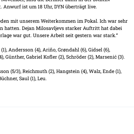
 Anwurf ist um 18 Uhr, DYN überträgt live.
ieden mit unserem Weiterkommen im Pokal. Ich war sehr
hatten. Dejan Milosavljevs starker Auftritt hat dabei
age war gut. Unsere Arbeit seit gestern war stark.“
1), Andersson (4), Ariño, Grøndahl (6), Gidsel (6),
4), Günther, Gabriel Kofler (2), Schröder (2), Marsenić (3).
son (5/3), Reichmuth (2), Hangstein (4), Walz, Ende (1),
Büchner, Saul (1), Leu.