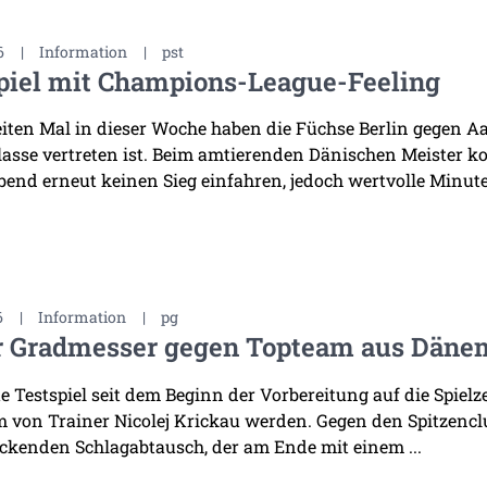
6
|
Information
|
pst
piel mit Champions-League-Feeling
ten Mal in dieser Woche haben die Füchse Berlin gegen Aal
asse vertreten ist. Beim amtierenden Dänischen Meister k
bend erneut keinen Sieg einfahren, jedoch wertvolle Minuten
6
|
Information
|
pg
r Gradmesser gegen Topteam aus Däne
te Testspiel seit dem Beginn der Vorbereitung auf die Spiel
 von Trainer Nicolej Krickau werden. Gegen den Spitzenclu
ckenden Schlagabtausch, der am Ende mit einem ...