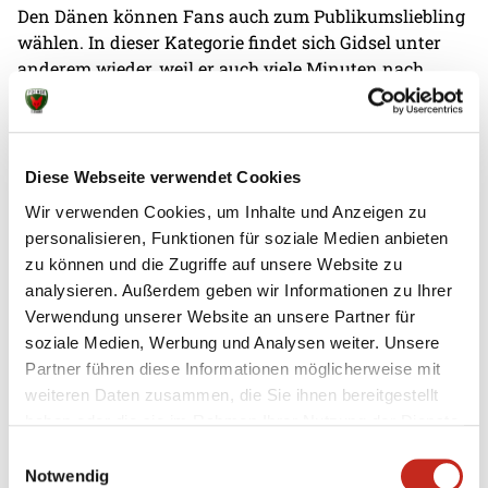
Den Dänen können Fans auch zum Publikumsliebling
wählen. In dieser Kategorie findet sich Gidsel unter
anderem wieder, weil er auch viele Minuten nach
Spielende allen Foto- und Autogrammwünschen
nachgeht. So ist er Vorbild für junge Menschen, ein
elementarer Baustein der Füchse-DNA. Aus der
Jungfüchse-Akademie stehen ebenfalls zwei
Diese Webseite verwendet Cookies
Youngster bei den German Handball Awards zur
Wir verwenden Cookies, um Inhalte und Anzeigen zu
Wahl. Jan Grüner und Tim Schröder, die beide bereits
personalisieren, Funktionen für soziale Medien anbieten
für die Profis aufliefen und aktuell per Zweitspielrecht
zu können und die Zugriffe auf unsere Website zu
beim Kooperationspartner 1. VfL Potsdam in der
analysieren. Außerdem geben wir Informationen zu Ihrer
zweiten Liga agieren, können zur
Verwendung unserer Website an unsere Partner für
Nachwuchshoffnung des Jahres werden. Mit der
soziale Medien, Werbung und Analysen weiter. Unsere
Trainer- und Schiedsrichteraktion „Gemeinsam statt
Partner führen diese Informationen möglicherweise mit
einsam“ haben die Potsdamer es zudem zu den
weiteren Daten zusammen, die Sie ihnen bereitgestellt
Nominierten des Engagementpreises geschafft.
haben oder die sie im Rahmen Ihrer Nutzung der Dienste
gesammelt haben.
Einwilligungsauswahl
Bei den Trainern des Jahres steht auch Jaron Siewert
Notwendig
zur Wahl. Der Meistercoach ist mittlerweile nicht mehr