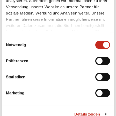
analysieren. Außerdem geben wir Informationen zu Ihrer
Ludwig 15. mit einer etwas besseren Quote (32,31
Verwendung unserer Website an unsere Partner für
Prozent zu 28,72 Prozent).
soziale Medien, Werbung und Analysen weiter. Unsere
Partner führen diese Informationen möglicherweise mit
weiteren Daten zusammen, die Sie ihnen bereitgestellt
haben oder die sie im Rahmen Ihrer Nutzung der Dienste
gesammelt haben.
Einwilligungsauswahl
Notwendig
Weitere News
Präferenzen
Statistiken
05.08.2026
|
Spielbericht
|
pg
Erster Gradmesser gegen Topteam aus
Marketing
Dänemark
Das vierte Testspiel seit dem Beginn der
Vorbereitung auf die Spielzeit 2026/27 sollte eine
Details zeigen