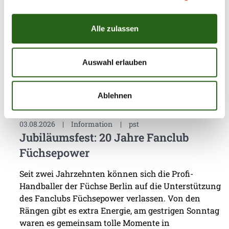
erste Standortbestimmung für das Team von
Trainer Nicolej Krickau werden. Gegen den
Alle zulassen
Spitzenclub Aalborg Håndbold lieferten sich die
Füchse Berlin einen packenden Schlagabtausch, der
am Ende mit einem ...
Auswahl erlauben
Ablehnen
03.08.2026
|
Information
|
pst
Jubiläumsfest: 20 Jahre Fanclub
Füchsepower
Seit zwei Jahrzehnten können sich die Profi-
Handballer der Füchse Berlin auf die Unterstützung
des Fanclubs Füchsepower verlassen. Von den
Rängen gibt es extra Energie, am gestrigen Sonntag
waren es gemeinsam tolle Momente in