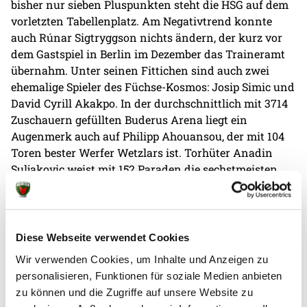
bisher nur sieben Pluspunkten steht die HSG auf dem
vorletzten Tabellenplatz. Am Negativtrend konnte
auch Rúnar Sigtryggson nichts ändern, der kurz vor
dem Gastspiel in Berlin im Dezember das Traineramt
übernahm. Unter seinen Fittichen sind auch zwei
ehemalige Spieler des Füchse-Kosmos: Josip Simic und
David Cyrill Akakpo. In der durchschnittlich mit 3714
Zuschauern gefüllten Buderus Arena liegt ein
Augenmerk auch auf Philipp Ahouansou, der mit 104
Toren bester Werfer Wetzlars ist. Torhüter Anadin
Suljakovic weist mit 152 Paraden die sechstmeisten
der HBL auf.
Für die Füchse gab es indes in der aktuellen Saison
bislang keine halben Sachen. Die Berliner sind das
Diese Webseite verwendet Cookies
einzige Team, das noch kein einziges Mal
Wir verwenden Cookies, um Inhalte und Anzeigen zu
unentschieden gespielt hat. Derweil hat der Deutsche
personalisieren, Funktionen für soziale Medien anbieten
Meister das vielleicht ausgeglichenste Keeper-
zu können und die Zugriffe auf unsere Website zu
Gespann: Dejan Milosavljev ist Neunter der Liste, Lasse