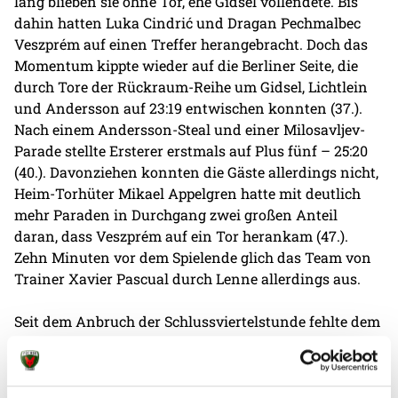
lang blieben sie ohne Tor, ehe Gidsel vollendete. Bis
dahin hatten Luka Cindrić und Dragan Pechmalbec
Veszprém auf einen Treffer herangebracht. Doch das
Momentum kippte wieder auf die Berliner Seite, die
durch Tore der Rückraum-Reihe um Gidsel, Lichtlein
und Andersson auf 23:19 entwischen konnten (37.).
Nach einem Andersson-Steal und einer Milosavljev-
Parade stellte Ersterer erstmals auf Plus fünf – 25:20
(40.). Davonziehen konnten die Gäste allerdings nicht,
Heim-Torhüter Mikael Appelgren hatte mit deutlich
mehr Paraden in Durchgang zwei großen Anteil
daran, dass Veszprém auf ein Tor herankam (47.).
Zehn Minuten vor dem Spielende glich das Team von
Trainer Xavier Pascual durch Lenne allerdings aus.
Seit dem Anbruch der Schlussviertelstunde fehlte dem
Team von Coach Nicolej Krickau wiederum der Flow,
sodass sie sich den Ausgleich einfingen. Die
Aufholjagd der Lokalmatadoren heizte die One