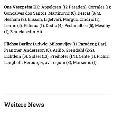
One Veszprém HC:
Appelgren (12 Paraden), Corrales (1);
Gonçalves dos Santos, Martinović (8), Descat (8/4),
Hesham (2), Elisson, Ligetvári, Marguc, Cindrić (1),
Lenne (5), Elderaa (1), Dodić (4), Pechmalbec (5), Mesilhy
(1), Zeinelabedin Ali.
Füchse Berlin:
Ludwig, Milosavljev (11 Paraden); Darj,
Prantner, Andersson (8), Ariño, Grøndahl (2/2),
Lichtlein (5), Gidsel (13), Freihöfer (1/1), Cehte (1), Pichiri,
Langhoff, Herburger, av Teigum (3), Marsenić (1).
Weitere News