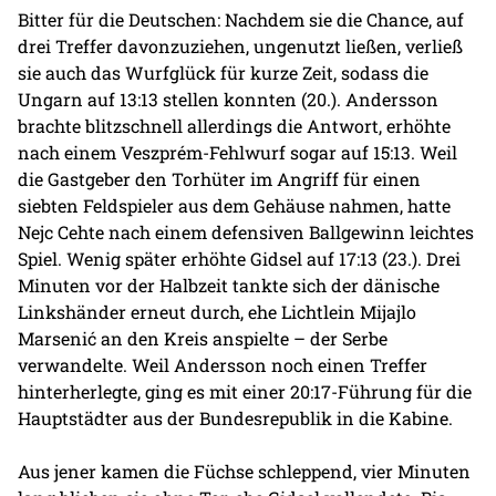
Bitter für die Deutschen: Nachdem sie die Chance, auf
drei Treffer davonzuziehen, ungenutzt ließen, verließ
sie auch das Wurfglück für kurze Zeit, sodass die
Ungarn auf 13:13 stellen konnten (20.). Andersson
brachte blitzschnell allerdings die Antwort, erhöhte
nach einem Veszprém-Fehlwurf sogar auf 15:13. Weil
die Gastgeber den Torhüter im Angriff für einen
siebten Feldspieler aus dem Gehäuse nahmen, hatte
Nejc Cehte nach einem defensiven Ballgewinn leichtes
Spiel. Wenig später erhöhte Gidsel auf 17:13 (23.). Drei
Minuten vor der Halbzeit tankte sich der dänische
Linkshänder erneut durch, ehe Lichtlein Mijajlo
Marsenić an den Kreis anspielte – der Serbe
verwandelte. Weil Andersson noch einen Treffer
hinterherlegte, ging es mit einer 20:17-Führung für die
Hauptstädter aus der Bundesrepublik in die Kabine.
Aus jener kamen die Füchse schleppend, vier Minuten