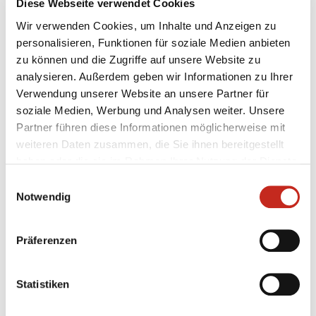
Diese Webseite verwendet Cookies
arbeiten.
Wir verwenden Cookies, um Inhalte und Anzeigen zu
Torschützen:
personalisieren, Funktionen für soziale Medien anbieten
Wiede (10/2), Drux (9), Rühl (4/2), Siewert (4), Bauer (2),
zu können und die Zugriffe auf unsere Website zu
Kassler (1), Schnabel (1), Scheithauer (1), Müller,
analysieren. Außerdem geben wir Informationen zu Ihrer
Clausen, Schade, Reißky
Verwendung unserer Website an unsere Partner für
soziale Medien, Werbung und Analysen weiter. Unsere
Torhüter:
Partner führen diese Informationen möglicherweise mit
Grunz (13 Paraden), Güner
weiteren Daten zusammen, die Sie ihnen bereitgestellt
haben oder die sie im Rahmen Ihrer Nutzung der Dienste
gesammelt haben.
Einwilligungsauswahl
Notwendig
Präferenzen
Statistiken
Weitere News