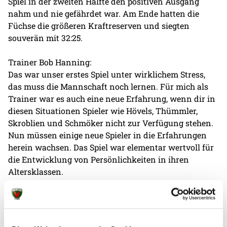
Spiel in der zweiten Hälfte den positiven Ausgang
nahm und nie gefährdet war. Am Ende hatten die
Füchse die größeren Kraftreserven und siegten
souverän mit 32:25.
Trainer Bob Hanning:
Das war unser erstes Spiel unter wirklichem Stress,
das muss die Mannschaft noch lernen. Für mich als
Trainer war es auch eine neue Erfahrung, wenn dir in
diesen Situationen Spieler wie Hövels, Thümmler,
Skroblien und Schmöker nicht zur Verfügung stehen.
Nun müssen einige neue Spieler in die Erfahrungen
herein wachsen. Das Spiel war elementar wertvoll für
die Entwicklung von Persönlichkeiten in ihren
Altersklassen.
Nicht gefallen hat mir, dass wir es nicht geschafft
haben unser Tempospiel durchzubringen und nur fünf
Gegenstöße laufen. Das Spiel war zudem insgesamt zu
rückraumlastig, aber daran werden wir jetzt weiter