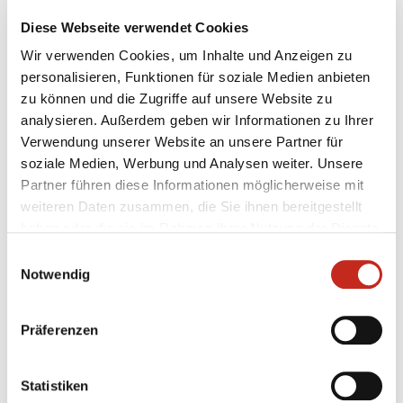
Siebenmeter: 1/2 (Wilczynski an die Latte)
Diese Webseite verwendet Cookies
Spielfilm:
0:2 (5.), 2:2 (7.), 2:4 (12.), 3:4 (15.), 3:5 (16.), 4:5
Wir verwenden Cookies, um Inhalte und Anzeigen zu
(HZ)
personalisieren, Funktionen für soziale Medien anbieten
5:5 (22.), 5:6 (23.), 8:6 (26.), 8:8 (32.), 9:8 (32.), 9:9 (33.), 10:9
zu können und die Zugriffe auf unsere Website zu
(33.), 10:10 (35.), 13:10 (37.), 13:11 (38.), 14:11 (38.), 14:12
analysieren. Außerdem geben wir Informationen zu Ihrer
(39.), 15:12 (EN)
Verwendung unserer Website an unsere Partner für
soziale Medien, Werbung und Analysen weiter. Unsere
Partner führen diese Informationen möglicherweise mit
Füchse Berlin Â– VfL Gummersbach 17 : 21 ( 11 : 10 )
weiteren Daten zusammen, die Sie ihnen bereitgestellt
haben oder die sie im Rahmen Ihrer Nutzung der Dienste
Füchse Berlin:
gesammelt haben.
Einwilligungsauswahl
Stochl (1.-60. Minute, 8 Paraden)
Notwendig
Veta 3, Stelmokas 3, Brack 3/2, Roemling 2, Prokopec 2,
Hartensuer 1, Wilczynski 1, Detlof 1, Schumann 1,
Präferenzen
Pieper, Julius (ne)
Siebenmeter: 2/2
Statistiken