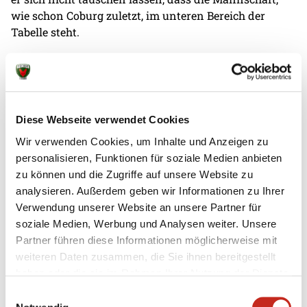
wie schon Coburg zuletzt, im unteren Bereich der
Tabelle steht.
Anpfiff ist um 16 Uhr, das Spiel wird erneut im
kostenfreien Fanradio übertragen, präsentiert von
LOTTO Berlin.
Diese Webseite verwendet Cookies
Wir verwenden Cookies, um Inhalte und Anzeigen zu
personalisieren, Funktionen für soziale Medien anbieten
zu können und die Zugriffe auf unsere Website zu
analysieren. Außerdem geben wir Informationen zu Ihrer
Weitere News
Verwendung unserer Website an unsere Partner für
soziale Medien, Werbung und Analysen weiter. Unsere
Partner führen diese Informationen möglicherweise mit
weiteren Daten zusammen, die Sie ihnen bereitgestellt
haben oder die sie im Rahmen Ihrer Nutzung der Dienste
gesammelt haben.
05.08.2026
|
Spielbericht
|
pg
Einwilligungsauswahl