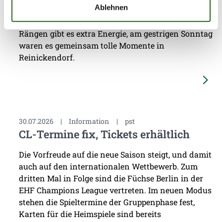
Ablehnen
Handballer der Füchse Berlin auf die Unterstützung
des Fanclubs Füchsepower verlassen. Von den
Rängen gibt es extra Energie, am gestrigen Sonntag
waren es gemeinsam tolle Momente in
Reinickendorf.
30.07.2026
|
Information
|
pst
CL-Termine fix, Tickets erhältlich
Die Vorfreude auf die neue Saison steigt, und damit
auch auf den internationalen Wettbewerb. Zum
dritten Mal in Folge sind die Füchse Berlin in der
EHF Champions League vertreten. Im neuen Modus
stehen die Spieltermine der Gruppenphase fest,
Karten für die Heimspiele sind bereits