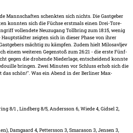
ide Mannschaften schenkten sich nichts. Die Gastgeber
ten konnten sich die Füchse erstmals einen Drei-Tore-
ngriff vollendete Neuzugang Tollbring zum 18:15, wenig
 Hauptstädter zeigten sich in dieser Phase von ihrer
 Gastgebers mächtig zu kämpfen. Zudem hielt Milosavljev
ach einem weiteren Gegenstoß zum 26:21 - die erste Fünf-
cht gegen die drohende Niederlage, entscheidend konnte
edouille bringen. Zwei Minuten vor Schluss erhob sich die
st das schön!". Was ein Abend in der Berliner Max-
ring 8/1 , Lindberg 8/5, Andersson 6, Wiede 4, Gidsel 2,
den), Damgaard 4, Pettersson 3, Smarason 3, Jensen 3,