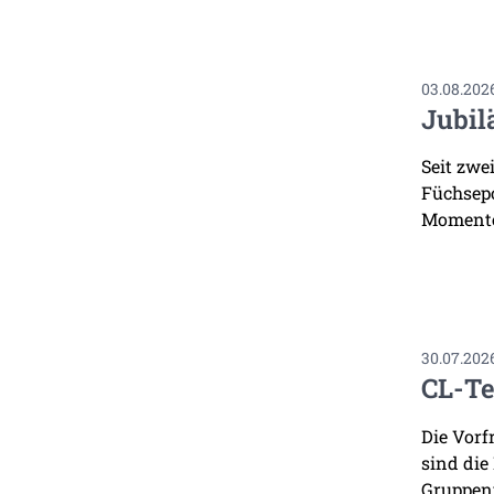
03.08.202
Jubil
Seit zwe
Füchsepo
Momente
30.07.202
CL-Te
Die Vorf
sind die
Gruppenp