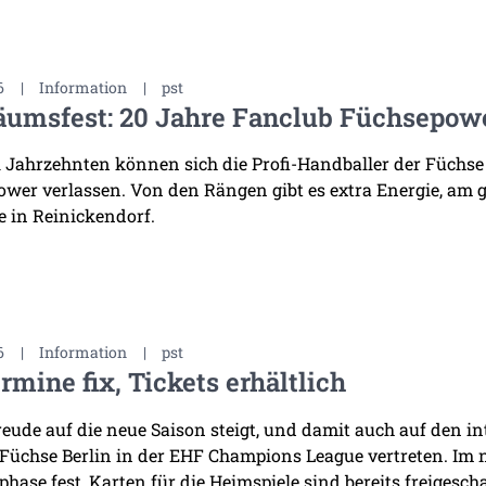
6
|
Information
|
pst
äumsfest: 20 Jahre Fanclub Füchsepow
i Jahrzehnten können sich die Profi-Handballer der Füchse
wer verlassen. Von den Rängen gibt es extra Energie, am 
 in Reinickendorf.
6
|
Information
|
pst
rmine fix, Tickets erhältlich
reude auf die neue Saison steigt, und damit auch auf den i
 Füchse Berlin in der EHF Champions League vertreten. Im
hase fest, Karten für die Heimspiele sind bereits freigescha