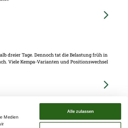
lb dreier Tage. Dennoch tat die Belastung früh in
ruch. Viele Kempa-Varianten und Positionswechsel
Alle zulassen
le Medien
ir
TZ
ATGB