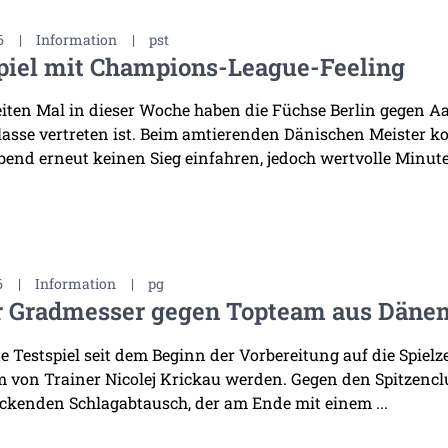
6
|
Information
|
pst
piel mit Champions-League-Feeling
ten Mal in dieser Woche haben die Füchse Berlin gegen Aal
asse vertreten ist. Beim amtierenden Dänischen Meister k
bend erneut keinen Sieg einfahren, jedoch wertvolle Minuten
6
|
Information
|
pg
r Gradmesser gegen Topteam aus Däne
te Testspiel seit dem Beginn der Vorbereitung auf die Spiel
 von Trainer Nicolej Krickau werden. Gegen den Spitzenclu
ckenden Schlagabtausch, der am Ende mit einem ...