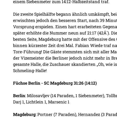
einem Siebenmeter zum 14:12-Halbzeitstand traf.
Die zweite Spielhälfte begann ähnlich umkämpft, be
erwischten jedoch den besseren Start, nach 39 Minu
Vorsprung erspielen. Einen hart erarbeiteten Gegena
später erhöhte die Nummer neun auf 21:17 (42Â´). Die
besten Seite, Magdeburg hatte mit der Offensive des
binnen kürzester Zeit drei Mal. Fabian Wiede traf n
Tore-Führung! Die Gäste stemmten sich mit aller Ma
der Vizemeister die Berliner jedoch nicht mehr in Br
gesamte Halle, die Zuschauer skandierten „Oh, wie i
Schmeling-Halle!
Füchse Berlin - SC Magdeburg 31:26 (14:12)
Berlin
: Milosavljev (14 Paraden, 1 Siebenmeter), Tollb
Darj 1, Lichtlein 1, Marsenic 1
Magdeburg
: Portner (7 Paraden), Hernandez (3 Para