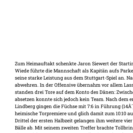
Zum Heimauftakt schenkte Jaron Siewert der Starti
Wiede führte die Mannschaft als Kapitän aufs Parket
seine starke Leistung aus dem Stuttgart-Spiel an. Na
abwehren. In der Offensive übernahm vor allem La
standen drei Tore auf dem Konto des Dänen: Zwischen
absetzen konnte sich jedoch kein Team. Nach dem e
Lindberg gingen die Füchse mit 7:6 in Führung (14Â´)
heimische Torpremiere und glich damit zum 10:10 aus.
Drittel der ersten Halbzeit gelangen ihm weitere vi
Bälle ab. Mit seinem zweiten Treffer brachte Tollbr