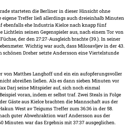
ade starteten die Berliner in dieser Hinsicht ohne
 eigene Treffer ließ allerdings auch dreieinhalb Minuten
af ebenfalls ehe Industria Kielce nach knapp fünf
e Lichtlein seinen Gegenspieler aus, nach einem Tor von
üchse, der den 27:27-Ausgleich brachte (39.). In seiner
benmeter. Wichtig war auch, dass Milosavljev in der 43.
m schönen Dreher setzte Andersson eine Viertelstunde
fer von Matthes Langhoff und ein ein aufopferungsvoller
nicht abreißen ließen. Als es dann sieben Minuten vor
x Darj seine Mitspieler auf, sich noch einmal
ispiel voran, indem er selbst traf. Zwei Steals in Folge
der Gäste aus Kielce brachten die Mannschaft aus der
Hakun West av Teigums Treffer zum 36:36 in der 58.
f, nach guter Abwehraktion warf Andersson aus der
 60 Minuten war das Ergebnis mit 37:37 ausgeglichen.