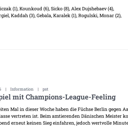
czak (1), Kounkoud (6), Sicko (8), Alex Dujshebaev (4),
iel, Kaddah (3), Gebala, Karalek (1), Rogulski, Monar (2),
6
|
Information
|
pst
piel mit Champions-League-Feeling
ten Mal in dieser Woche haben die Füchse Berlin gegen Aal
asse vertreten ist. Beim amtierenden Dänischen Meister k
bend erneut keinen Sieg einfahren, jedoch wertvolle Minuten