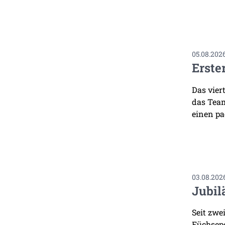
05.08.202
Erste
Das vier
das Team
einen pa
03.08.202
Jubil
Seit zwe
Füchsepo