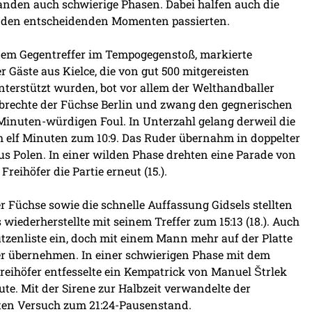
anden auch schwierige Phasen. Dabei halfen auch die
in den entscheidenden Momenten passierten.
dem Gegentreffer im Tempogegenstoß, markierte
r Gäste aus Kielce, die von gut 500 mitgereisten
terstützt wurden, bot vor allem der Welthandballer
albrechte der Füchse Berlin und zwang den gegnerischen
Minuten-würdigen Foul. In Unterzahl gelang derweil die
ch elf Minuten zum 10:9. Das Ruder übernahm in doppelter
 Polen. In einer wilden Phase drehten eine Parade von
reihöfer die Partie erneut (15.).
r Füchse sowie die schnelle Auffassung Gidsels stellten
 wiederherstellte mit seinem Treffer zum 15:13 (18.). Auch
ützenliste ein, doch mit einem Mann mehr auf der Platte
er übernehmen. In einer schwierigen Phase mit dem
eihöfer entfesselte ein Kempatrick von Manuel Štrlek
ute. Mit der Sirene zur Halbzeit verwandelte der
ten Versuch zum 21:24-Pausenstand.