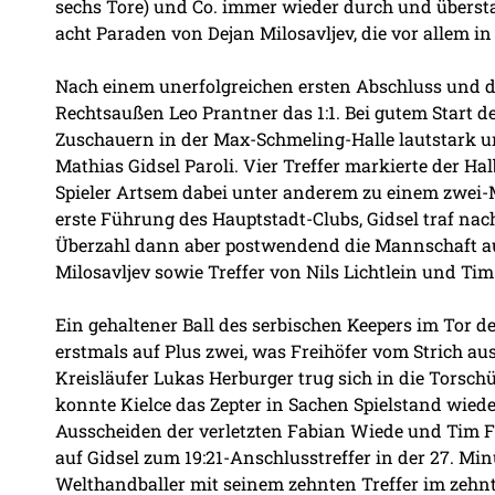
sechs Tore) und Co. immer wieder durch und überst
acht Paraden von Dejan Milosavljev, die vor allem 
Nach einem unerfolgreichen ersten Abschluss und 
Rechtsaußen Leo Prantner das 1:1. Bei gutem Start de
Zuschauern in der Max-Schmeling-Halle lautstark un
Mathias Gidsel Paroli. Vier Treffer markierte der H
Spieler Artsem dabei unter anderem zu einem zwei-
erste Führung des Hauptstadt-Clubs, Gidsel traf na
Überzahl dann aber postwendend die Mannschaft aus
Milosavljev sowie Treffer von Nils Lichtlein und Tim F
Ein gehaltener Ball des serbischen Keepers im Tor de
erstmals auf Plus zwei, was Freihöfer vom Strich aus
Kreisläufer Lukas Herburger trug sich in die Torsch
konnte Kielce das Zepter in Sachen Spielstand wied
Ausscheiden der verletzten Fabian Wiede und Tim Fr
auf Gidsel zum 19:21-Anschlusstreffer in der 27. Min
Welthandballer mit seinem zehnten Treffer im zehn