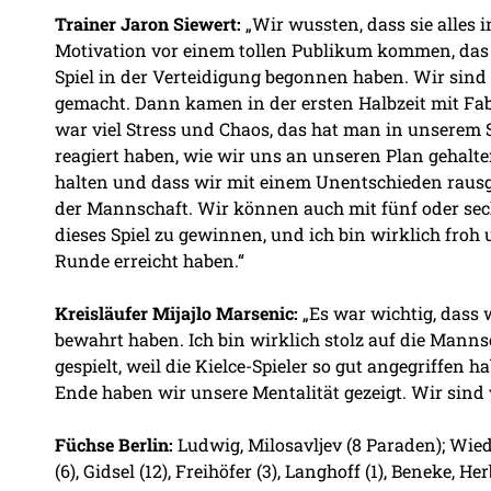
Trainer Jaron Siewert:
„Wir wussten, dass sie alles 
Motivation vor einem tollen Publikum kommen, das sie
Spiel in der Verteidigung begonnen haben. Wir sind 
gemacht. Dann kamen in der ersten Halbzeit mit Fa
war viel Stress und Chaos, das hat man in unserem S
reagiert haben, wie wir uns an unseren Plan gehalte
halten und dass wir mit einem Unentschieden rausgeh
der Mannschaft. Wir können auch mit fünf oder sech
dieses Spiel zu gewinnen, und ich bin wirklich froh
Runde erreicht haben.“
Kreisläufer Mijajlo Marsenic:
„Es war wichtig, dass
bewahrt haben. Ich bin wirklich stolz auf die Mannsc
gespielt, weil die Kielce-Spieler so gut angegriffen h
Ende haben wir unsere Mentalität gezeigt. Wir sind v
Füchse Berlin:
Ludwig, Milosavljev (8 Paraden); Wiede, 
(6), Gidsel (12), Freihöfer (3), Langhoff (1), Beneke, He