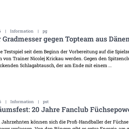
6
|
Information
|
pg
r Gradmesser gegen Topteam aus Däne
te Testspiel seit dem Beginn der Vorbereitung auf die Spiel
 von Trainer Nicolej Krickau werden. Gegen den Spitzenclu
ckenden Schlagabtausch, der am Ende mit einem ...
6
|
Information
|
pst
äumsfest: 20 Jahre Fanclub Füchsepow
i Jahrzehnten können sich die Profi-Handballer der Füchse
wer verlassen. Von den Rängen gibt es extra Energie, am 