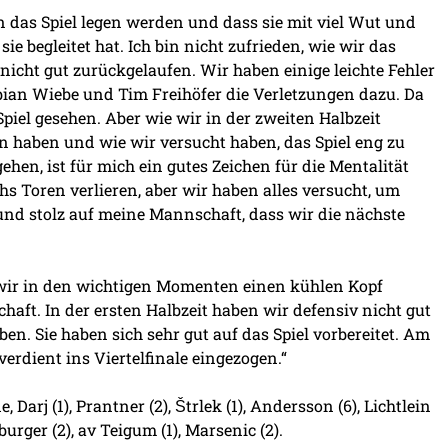
in das Spiel legen werden und dass sie mit viel Wut und
 begleitet hat. Ich bin nicht zufrieden, wie wir das
nicht gut zurückgelaufen. Wir haben einige leichte Fehler
bian Wiebe und Tim Freihöfer die Verletzungen dazu. Da
piel gesehen. Aber wie wir in der zweiten Halbzeit
n haben und wie wir versucht haben, das Spiel eng zu
en, ist für mich ein gutes Zeichen für die Mentalität
s Toren verlieren, aber wir haben alles versucht, um
 und stolz auf meine Mannschaft, dass wir die nächste
 wir in den wichtigen Momenten einen kühlen Kopf
haft. In der ersten Halbzeit haben wir defensiv nicht gut
aben. Sie haben sich sehr gut auf das Spiel vorbereitet. Am
erdient ins Viertelfinale eingezogen.“
Darj (1), Prantner (2), Štrlek (1), Andersson (6), Lichtlein
rburger (2), av Teigum (1), Marsenic (2).