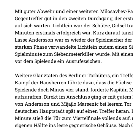
Mit guter Abwehr und einer weiteren Milosavljev-Par
Gegentreffer gut in den zweiten Durchgang, der erste
auf sich warten. Lichtlein war der Schütze, Gidsel tr
Minuten erstmals erfolgreich war. Kurz darauf tanzt
Lasse Andersson war es wieder der Spielmacher der F
starken Phase verwandelte Lichtlein zudem einen Sie
Spielminute zum Siebenmeterkiller wurde. Mit eine
vor dem Spielende ein Ausrufezeichen.
Weitere Glanztaten des Berliner Torhüters, ein Tref
Kampf der Hausherren führte dazu, dass die Füchse 
Spielende doch Minus vier stand, forderte Kapitän Ma
aufzuraffen. Direkt im Anschluss ging er mit gutem Be
von Andersson und Mijajlo Marsenic bei leerem Tor 
deutschen Hauptstadt spät auf einen Treffer heran. 
Minute stieß die Tür zum Viertelfinale vollends au
eigenen Hälfte ins leere gegnerische Gehäuse. Nach