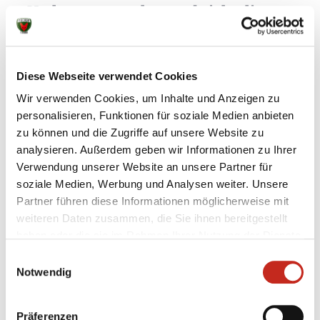
Verletzungspech unterbricht die
vielversprechende Karriere von
Ignacio Jimenez Plaza
Diese Webseite verwendet Cookies
Drei Jahre war Ignacio Plaza Jimenez bei den
Wir verwenden Cookies, um Inhalte und Anzeigen zu
Füchsen, der Spanier kam als junger Kreisläufer
personalisieren, Funktionen für soziale Medien anbieten
und fand immer besser Fuß. Leider stoppte eine
zu können und die Zugriffe auf unsere Website zu
schwere Verletzung seine Entwicklung, doch bald
analysieren. Außerdem geben wir Informationen zu Ihrer
kann der 23-jährige wieder ins Training einsteigen
Verwendung unserer Website an unsere Partner für
und wird dann sicherlich schnell einen neuen
soziale Medien, Werbung und Analysen weiter. Unsere
Verein ...
Partner führen diese Informationen möglicherweise mit
weiteren Daten zusammen, die Sie ihnen bereitgestellt
haben oder die sie im Rahmen Ihrer Nutzung der Dienste
gesammelt haben.
Einwilligungsauswahl
Notwendig
04.06.2018
|
Information
|
rom
Drux und Wiede verlängern bis 2023
Präferenzen