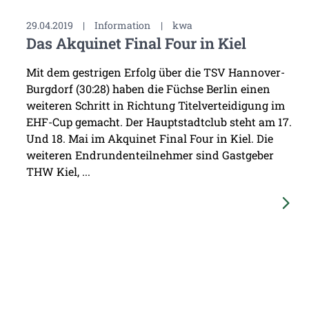
29.04.2019
|
Information
|
kwa
Das Akquinet Final Four in Kiel
Mit dem gestrigen Erfolg über die TSV Hannover-
Burgdorf (30:28) haben die Füchse Berlin einen
weiteren Schritt in Richtung Titelverteidigung im
EHF-Cup gemacht. Der Hauptstadtclub steht am 17.
Und 18. Mai im Akquinet Final Four in Kiel. Die
weiteren Endrundenteilnehmer sind Gastgeber
THW Kiel, ...
28.04.2019
|
Spielbericht
|
kwa
Füchse fahren souverän nach Kiel