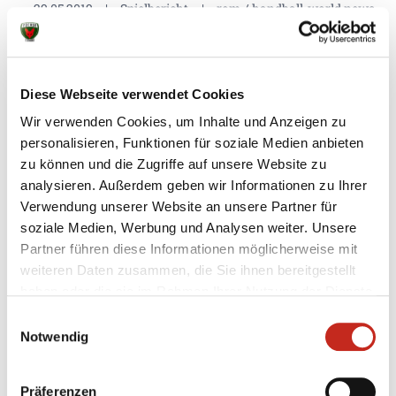
29.05.2019
|
Spielbericht
|
rom / handball-world.news
Entscheidung vertagt - Füchse
verlieren 18:26 in Flensburg
Nach dem starken Auftritt der Füchse Berlin gegen
Diese Webseite verwendet Cookies
die Rhein-Neckar Löwen fehlt den Füchsen noch
Wir verwenden Cookies, um Inhalte und Anzeigen zu
ein Sieg für die Europapokal-Qualifikation. Den
personalisieren, Funktionen für soziale Medien anbieten
ersten Matchball konnten die Füchse bei der SG
zu können und die Zugriffe auf unsere Website zu
Flensburg-Handewitt allerdings nicht nutzen. Der
analysieren. Außerdem geben wir Informationen zu Ihrer
amtierende Deutsche Meister gab von Beginn an
Verwendung unserer Website an unsere Partner für
Vollgas ...
soziale Medien, Werbung und Analysen weiter. Unsere
Partner führen diese Informationen möglicherweise mit
weiteren Daten zusammen, die Sie ihnen bereitgestellt
haben oder die sie im Rahmen Ihrer Nutzung der Dienste
gesammelt haben.
Einwilligungsauswahl
29.05.2019
|
Information
|
tfo
Notwendig
4. #machsbesser Spendenlauf
Präferenzen
Am Freitag ist es wieder soweit: der alljährliche