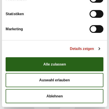
Statistiken
Marketing
16.06.2011
|
Information
|
Füchse Berlin
Herzlichen Glückwunsch Bartlomiej
Jaszka
Details zeigen
Die Füchse Berlin wünschen Bartlomiej Jaszka alles
Gute zum Geburtstag, viel Erfolg und vor allem
Alle zulassen
Gesundheit für das neue Lebensjahr.
Auswahl erlauben
Ablehnen