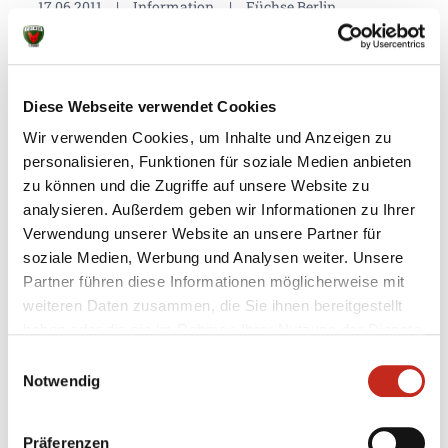
17.06.2011
|
Information
|
Füchse Berlin
Große Online Umfrage über die
Nachwuchsarbeit der Füchse
Die Füchse Berlin führen derzeit eine Online
Diese Webseite verwendet Cookies
Umfrage über die Nachwuchsarbeit im Verein
Wir verwenden Cookies, um Inhalte und Anzeigen zu
durch. Die Hauptstadthandballer würden sich
personalisieren, Funktionen für soziale Medien anbieten
freuen, wenn möglichst viele Fans, Eltern, Sportler
zu können und die Zugriffe auf unsere Website zu
und Handballinteressierte an dieser Umfrage
analysieren. Außerdem geben wir Informationen zu Ihrer
teilnehmen würden. Bitte folgen Sie dem ...
Verwendung unserer Website an unsere Partner für
soziale Medien, Werbung und Analysen weiter. Unsere
Partner führen diese Informationen möglicherweise mit
weiteren Daten zusammen, die Sie ihnen bereitgestellt
haben oder die sie im Rahmen Ihrer Nutzung der Dienste
gesammelt haben.
Einwilligungsauswahl
Notwendig
Präferenzen