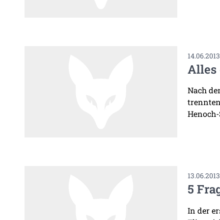
14.06.201
Alles
Nach dem
trennten
Henoch-S
13.06.201
5 Fra
In der e