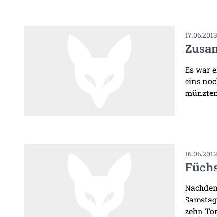
17.06.201
Zusam
Es war e
eins noc
münzten 
16.06.201
Füchs
Nachdem 
Samstaga
zehn Tor