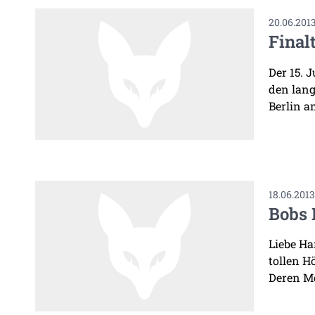
20.06.201
Final
Der 15. 
den lang
Berlin a
18.06.201
Bobs 
Liebe Ha
tollen H
Deren Me