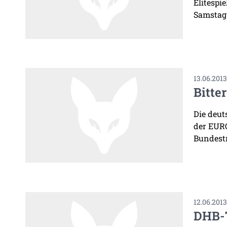
Elitespi
Samstag 
13.06.201
Bitte
Die deu
der EURO
Bundestr
12.06.201
DHB-