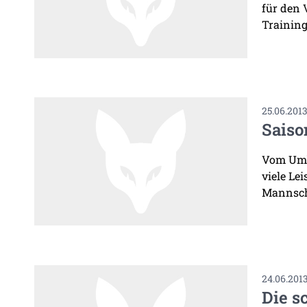
für den 
Training
25.06.201
Saiso
Vom Umb
viele Le
Mannscha
24.06.201
Die s