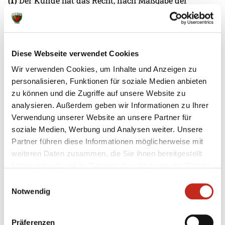
(1)
Der Kunde hat das Recht, nach Maßgabe der
nachfolgenden Regelungen ohne Angabe von
Gründen vom Camp-Vertrag zurücktreten:
a) Der Rücktritt ist gegenüber FBHS schriftlich zu
erklären
Diese Webseite verwendet Cookies
b) Der Kunde hat pauschalierte Rücktrittskosten
Wir verwenden Cookies, um Inhalte und Anzeigen zu
als angemessenen Ersatz für die getroffenen
personalisieren, Funktionen für soziale Medien anbieten
Vorkehrungen und Aufwendungen sowie das
zu können und die Zugriffe auf unsere Website zu
Ausfallrisiko von FBHS zu leisten.
analysieren. Außerdem geben wir Informationen zu Ihrer
Bei Rücktritt:
Verwendung unserer Website an unsere Partner für
– 41 Tage vor dem vorgesehenen Camp-Termin
soziale Medien, Werbung und Analysen weiter. Unsere
sind 0%
Partner führen diese Informationen möglicherweise mit
– 40 bis 31 Tage vor dem vorgesehenen Camp-
weiteren Daten zusammen, die Sie ihnen bereitgestellt
Termin sind 25%
haben oder die sie im Rahmen Ihrer Nutzung der Dienste
– 30 bis 21 Tage vor dem vorgesehenen Camp-
gesammelt haben.
Termin sind 50%
Einwilligungsauswahl
Notwendig
– 20 bis 11 Tage vor dem vorgesehenen Camp-
Termin sind 75%
des vereinbarten Camp-Preises zu zahlen.
Präferenzen