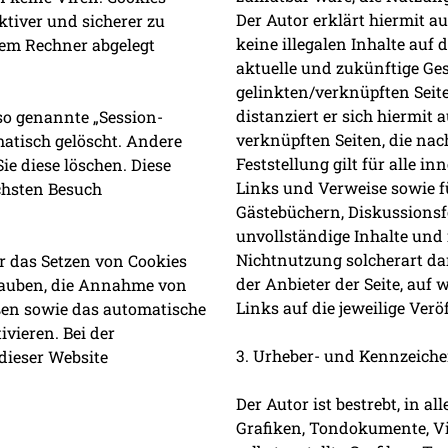
Der Autor erklärt hiermit a
ktiver und sicherer zu
keine illegalen Inhalte auf
rem Rechner abgelegt
aktuelle und zukünftige Ges
gelinkten/verknüpften Seite
distanziert er sich hiermit 
so genannte „Session-
verknüpften Seiten, die na
atisch gelöscht. Andere
Feststellung gilt für alle i
ie diese löschen. Diese
Links und Verweise sowie f
chsten Besuch
Gästebüchern, Diskussionsfo
unvollständige Inhalte und
Nichtnutzung solcherart dar
er das Setzen von Cookies
der Anbieter der Seite, auf 
rlauben, die Annahme von
Links auf die jeweilige Verö
eßen sowie das automatische
vieren. Bei der
3. Urheber- und Kennzeich
dieser Website
Der Autor ist bestrebt, in 
Grafiken, Tondokumente, V