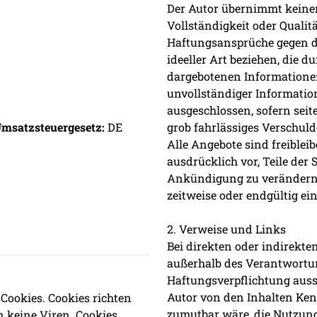
Der Autor übernimmt keinerl
Vollständigkeit oder Qualitä
Haftungsansprüche gegen de
ideeller Art beziehen, die 
dargebotenen Informationen
unvollständiger Informatio
ausgeschlossen, sofern seit
msatzsteuergesetz:
DE
grob fahrlässiges Verschuld
Alle Angebote sind freiblei
ausdrücklich vor, Teile der
Ankündigung zu verändern, 
zeitweise oder endgültig ein
2. Verweise und Links
Bei direkten oder indirekten
außerhalb des Verantwortun
Haftungsverpflichtung aussc
Autor von den Inhalten Ken
Cookies. Cookies richten
zumutbar wäre, die Nutzung 
 keine Viren. Cookies