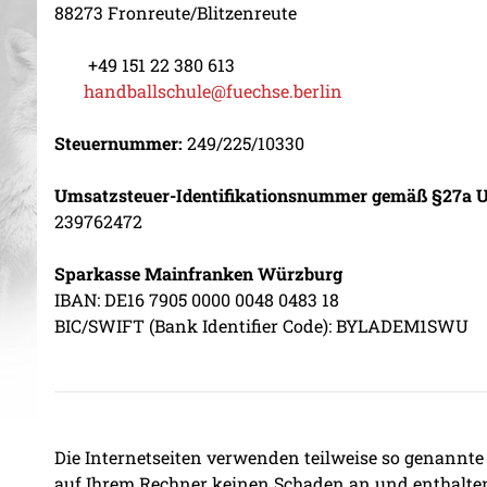
88273 Fronreute/Blitzenreute
+49 151 22 380 613
handballschule@fuechse.berlin
Steuernummer:
249/225/10330
Umsatzsteuer-Identifikationsnummer gemäß §27a U
239762472
Sparkasse Mainfranken Würzburg
IBAN: DE16 7905 0000 0048 0483 18
BIC/SWIFT (Bank Identifier Code): BYLADEM1SWU
Die Internetseiten verwenden teilweise so genannte 
auf Ihrem Rechner keinen Schaden an und enthalten