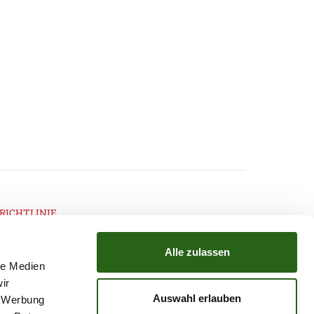
RICHTLINIE
Alle zulassen
le Medien
ir
TZ
ATGB
Auswahl erlauben
, Werbung