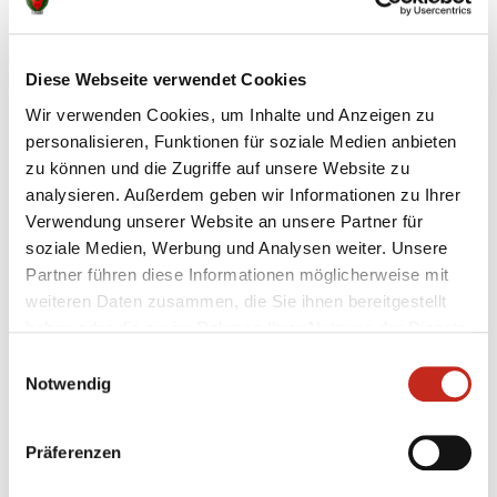
Die Website www.fuechse.berlin/handballschule ist
nach einer aktuellen Selbstbewertung teilweise mit
den Anforderungen des BFSG und den Web Content
Diese Webseite verwendet Cookies
Accessibility Guidelines (WCAG 2.1, Level AA) sowie
der europäischen Norm EN 301 549 vereinbar.
Wir verwenden Cookies, um Inhalte und Anzeigen zu
personalisieren, Funktionen für soziale Medien anbieten
zu können und die Zugriffe auf unsere Website zu
Nicht barrierefreie Inhalte
analysieren. Außerdem geben wir Informationen zu Ihrer
Verwendung unserer Website an unsere Partner für
Trotz aller Bemühungen können auf
soziale Medien, Werbung und Analysen weiter. Unsere
www.fuechse.berlin/handballschule derzeit folgende
Partner führen diese Informationen möglicherweise mit
Barrieren bestehen:
weiteren Daten zusammen, die Sie ihnen bereitgestellt
Bilder:
Einzelne Abbildungen verfügen noch nicht
haben oder die sie im Rahmen Ihrer Nutzung der Dienste
über vollständige Alternativtexte. Wir arbeiten
gesammelt haben.
Einwilligungsauswahl
daran, diese nach und nach zu ergänzen.
Notwendig
PDF-Dokumente:
Einige PDF-Dateien sind noch
nicht barrierefrei. Wir bemühen uns, diese
Präferenzen
sukzessive barrierefrei zu gestalten oder
Alternativen bereitzustellen.