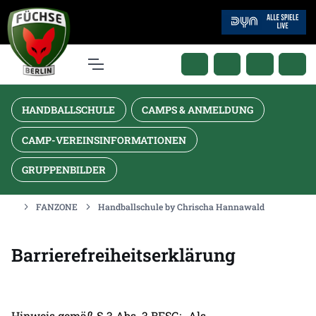
HANDBALLSCHULE
CAMPS & ANMELDUNG
CAMP-VEREINSINFORMATIONEN
GRUPPENBILDER
FANZONE
Handballschule by Chrischa Hannawald
Barrierefreiheitserklärung
Hinweis gemäß § 3 Abs. 3 BFSG: „Als