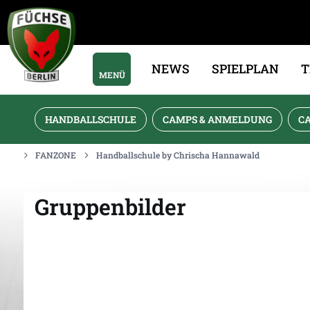
NEWS
SPIELPLAN
MENÜ
HANDBALLSCHULE
CAMPS & ANMELDUNG
C
FANZONE
Handballschule by Chrischa Hannawald
Gruppenbilder