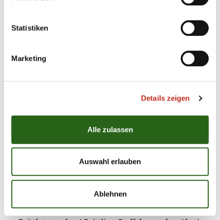
B-Jugend gewinnt zweites
Viertelfinale gegen Minden
Statistiken
Nach der Niederlage vor zwei Wochen in
Meißenheim hat die B-Jugend der Füchse Berlin
Marketing
das zweite Viertelfinale um die Deutsche
Meisterschaft gewonnen. Bei bester Stimmung in
der gut gefüllten Lilli-Henoch-Halle hieß es gegen
den TSV GWD Minden am Ende 26:16 (11:8).
Details zeigen
Alle zulassen
Auswahl erlauben
06.05.2016
|
Jugend
|
AlH
Juniorfüchse spielen Relegation in
Haßloch
Ablehnen
Am morgigen Samstag, den 7. Mai, wird unter allen