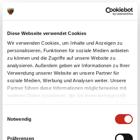
08.05.2016
|
Jugend
|
MaS
Juniorteam muss sich der TSG
Haßloch in der Relegation geschlagen
Diese Webseite verwendet Cookies
geben
Wir verwenden Cookies, um Inhalte und Anzeigen zu
personalisieren, Funktionen für soziale Medien anbieten
Die 2. Männermannschaft der Füchse Berlin hat es
zu können und die Zugriffe auf unsere Website zu
nicht mehr an das rettende Ufer geschafft. In einem
analysieren. Außerdem geben wir Informationen zu Ihrer
intensiven Relegationsspiel bei der TSG Haßloch
Verwendung unserer Website an unsere Partner für
unterlagen die Berliner am Ende denkbar knapp
soziale Medien, Werbung und Analysen weiter. Unsere
mit 23:22. Das Spiel der Verlierer fand im Anschluss
Partner führen diese Informationen möglicherweise mit
nicht mehr statt, weil der HSV Bad Blankenburg ...
weiteren Daten zusammen, die Sie ihnen bereitgestellt
haben oder die sie im Rahmen Ihrer Nutzung der Dienste
gesammelt haben.
Einwilligungsauswahl
Notwendig
07.05.2016
|
Jugend
|
JaS
Präferenzen