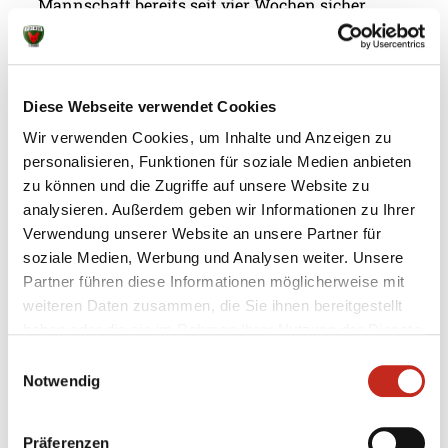
Mannschaft bereits seit vier Wochen sicher,
dennoch will sie die Saison ungeschlagen beenden.
Entsprechend schwierig war dann die heutige
Aufgabe gegen den Tabellenzweiten aus Stralsund.
Den Siegtreffer zum 23:22 (10:10) setzte am Ende
Diese Webseite verwendet Cookies
Cyrill Akakpo, mit ...
Wir verwenden Cookies, um Inhalte und Anzeigen zu
personalisieren, Funktionen für soziale Medien anbieten
zu können und die Zugriffe auf unsere Website zu
analysieren. Außerdem geben wir Informationen zu Ihrer
Verwendung unserer Website an unsere Partner für
05.05.2018
|
Jugend
|
rom
soziale Medien, Werbung und Analysen weiter. Unsere
B-Jugend mit dem Vorjahresfinale
Partner führen diese Informationen möglicherweise mit
bereits im Viertelfinale
weiteren Daten zusammen, die Sie ihnen bereitgestellt
haben oder die sie im Rahmen Ihrer Nutzung der Dienste
Die B-Jugend der Füchse Berlin tritt morgen im
gesammelt haben.
Einwilligungsauswahl
Hinspiel des Viertelfinales bei den Rhein-Neckar
Notwendig
Löwen an. Im letzten Jahr standen sich beide
Teams im Finale gegenüber, hauchdünn holten sich
Präferenzen
die Füchse damals die Deutsche Meisterschaft. Im