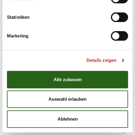
schweren Hinspiel in Östringen will das Team von
...
Statistiken
Marketing
04.05.2018
|
Jugend
|
rom
A-Jugend steht im Finale!
Details zeigen
Die A-Jugend der Füchse Berlin konnte das
Alle zulassen
Rückspiel im Halbfinale bei GWD Minden mit 38:28
(17:13) gewinnen. Nach dem 28:28 im Hinspiel steht
das Team von Trainer Bob Hanning damit im
Auswahl erlauben
Finale um die Deutsche Meisterschaft. Trotz der
Disqualifikationen gegen Mex Raguse und Erik
Gerntke behielt das ...
Ablehnen